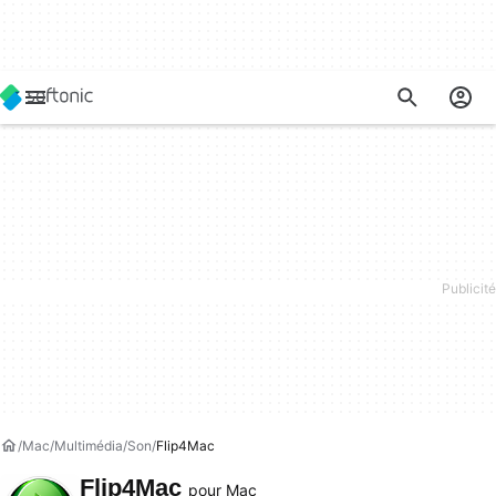
Mac
Multimédia
Son
Flip4Mac
Flip4Mac
pour Mac